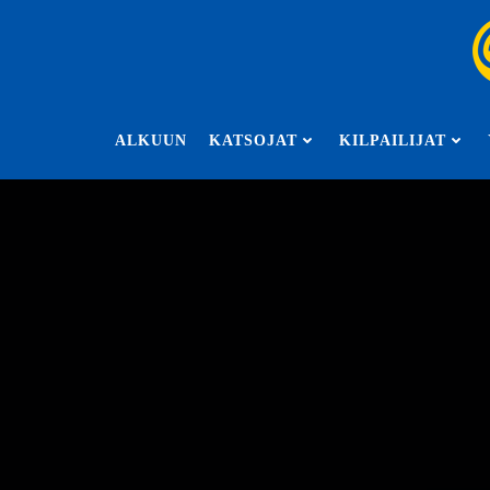
Skip
to
content
ALKUUN
KATSOJAT
KILPAILIJAT