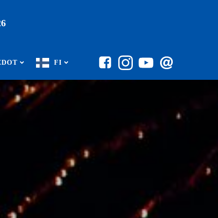
26
EDOT
FI